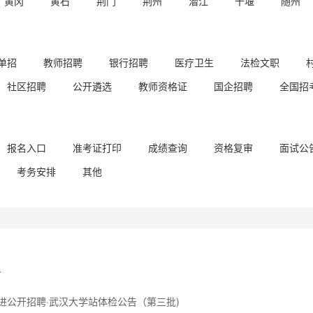
黄冈
黄石
荆门
荆州
潜江
十堰
随州
单招
教师招聘
银行招聘
医疗卫生
法检文职
社区招聘
公开遴选
教师资格证
国企招聘
全国招
报名入口
准考证打印
成绩查询
资格复审
面试公
考务安排
其他
告
引进公开招聘·武汉大学站体检公告（第三批)