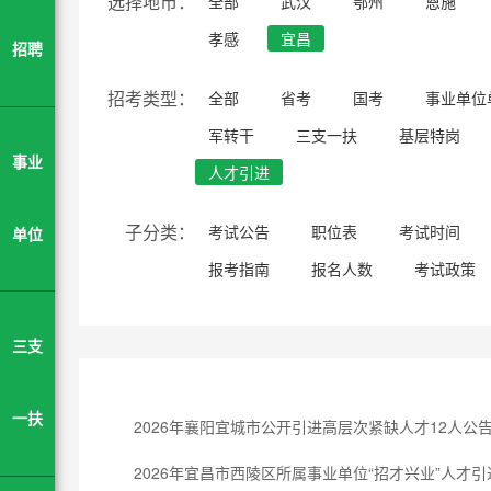
选择地市：
全部
武汉
鄂州
恩施
孝感
宜昌
招聘
招考类型：
全部
省考
国考
事业单位
军转干
三支一扶
基层特岗
事业
人才引进
子分类：
考试公告
职位表
考试时间
单位
报考指南
报名人数
考试政策
三支
一扶
2026年襄阳宜城市公开引进高层次紧缺人才12人公
2026年宜昌市西陵区所属事业单位“招才兴业”人才