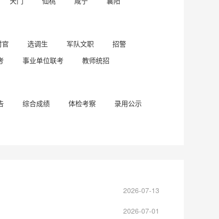
天门
仙桃
咸宁
襄阳
村官
选调生
军队文职
招警
考
事业单位联考
教师统招
告
综合成绩
体检考察
录用公示
2026-07-13
2026-07-01