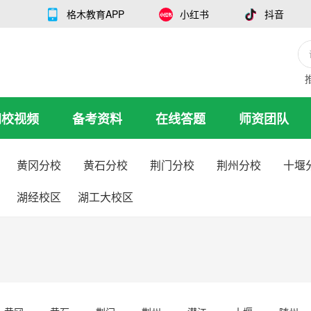
格木教育APP
小红书
抖音
网校视频
备考资料
在线答题
师资团队
黄冈分校
黄石分校
荆门分校
荆州分校
十堰
湖经校区
湖工大校区