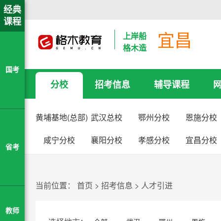
经典
课程
宜昌
上岸船
格木造
国考
分校
招考信息
辅导课程
黄埔基地(总部)
武汉总校
鄂州分校
恩施分校
咸宁分校
襄阳分校
孝感分校
宜昌分校
省考
当前位置：
首页
>
招考信息
>
人才引进
教师