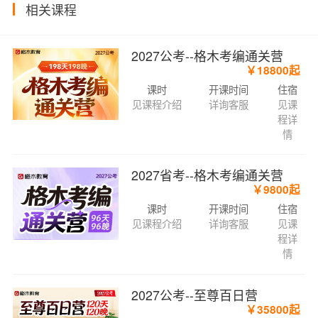
相关课程
2027公考--格木考编通关营
￥18800起
课时
开课时间
住宿
见课程介绍
详询客服
见课
程详
情
2027省考--格木考编通关营
￥9800起
课时
开课时间
住宿
见课程介绍
详询客服
见课
程详
情
2027公考--至尊百日营
￥35800起