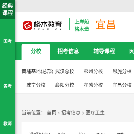
经典
课程
宜昌
上岸船
格木造
国考
分校
招考信息
辅导课程
黄埔基地(总部)
武汉总校
鄂州分校
恩施分校
咸宁分校
襄阳分校
孝感分校
宜昌分校
省考
当前位置：
首页
>
招考信息
>
医疗卫生
教师