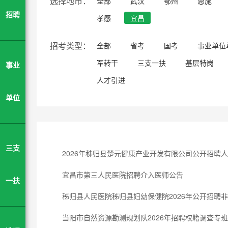
选择地市：
全部
武汉
鄂州
恩施
招聘
孝感
宜昌
招考类型：
全部
省考
国考
事业单位
军转干
三支一扶
基层特岗
事业
人才引进
单位
三支
2026年秭归县楚元健康产业开发有限公司公开招聘
宜昌市第三人民医院招聘介入医师公告
一扶
秭归县人民医院秭归县妇幼保健院2026年公开招聘
当阳市自然资源勘测规划队2026年招聘权籍调查专