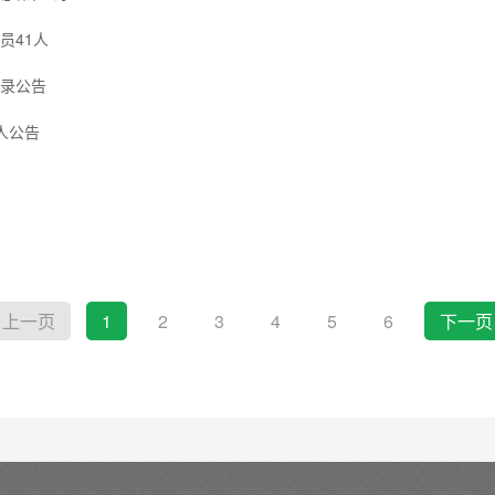
员41人
目录公告
人公告
上一页
1
2
3
4
5
6
下一页