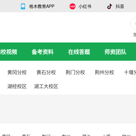
格木教育APP
小红书
抖音
网校视频
备考资料
在线答题
师资团队
黄冈分校
黄石分校
荆门分校
荆州分校
十堰
湖经校区
湖工大校区