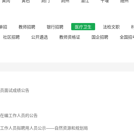
黄冈
黄石
荆门
荆州
潜江
十堰
随州
单招
教师招聘
银行招聘
医疗卫生
法检文职
社区招聘
公开遴选
教师资格证
国企招聘
全国招
人员面试成绩公告
非在编工作人员的公告
班工作人员拟聘用人员公示——自然资源和规划局