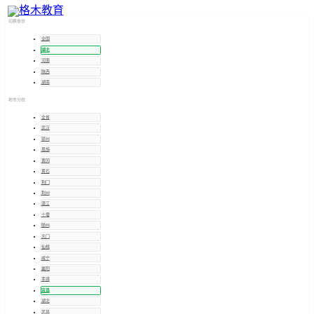
宜昌
招考信息
切换省份
全国
湖北
河南
陕西
湖南
地市分校
全省
武汉
鄂州
恩施
黄冈
黄石
荆门
荆州
潜江
十堰
随州
天门
仙桃
咸宁
襄阳
孝感
宜昌
湖北
武昌