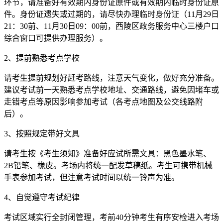
环节，请准备好有效期内身份证原件或有效期内临时身份证原
件。身份证遗失或过期的，请尽快办理临时身份证（11月29日
21：30前、11月30日09：00前，西陵区政务服务中心三楼户口
综合窗口可提供办理服务）。
2、提前熟悉考点学校
请考生提前规划好赶考路线，注意天气变化，做好充分准备。
建议考试前一天熟悉考点学校地址、交通路线，避免因堵车或
走错考点等原因影响参加考试（各考点地图及公交线路附
后）。
3、按照规定带好文具
请考生按《考生须知》准备好应试所需文具：黑色墨水笔、
2B铅笔、橡皮。考场内将统一配发草稿纸。考生可携带机械
手表参加考试，但注意考试时间以统一铃声为准。
4、自觉遵守考试纪律
考试区域实行全封闭管理，考前40分钟考生有序安检进入考场