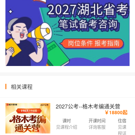
相关课程
2027公考--格木考编通关营
￥18800起
课时
开课时间
住宿
见课程介绍
详询客服
见课
程详