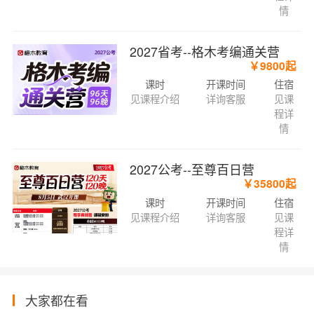
情
2027省考--格木考编通关营
￥9800起
课时
开课时间
住宿
见课程介绍
详询客服
见课
程详
情
2027公考--至尊百日营
￥35800起
课时
开课时间
住宿
见课程介绍
详询客服
见课
程详
情
大家都在看