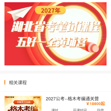
相关课程
2027公考--格木考编通关营
￥18800起
课时
开课时间
住宿