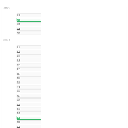
宜昌
招考信息
切换省份
全国
湖北
河南
陕西
湖南
地市分校
全省
武汉
鄂州
恩施
黄冈
黄石
荆门
荆州
潜江
十堰
随州
天门
仙桃
咸宁
襄阳
孝感
宜昌
湖北
武昌