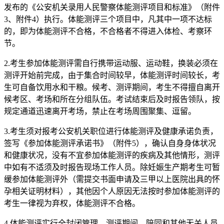
发布的《公安机关录用人民警察体能测评项目和标准》（附件
3、附件4）执行。体能测评三个项目中，凡其中一项不达标
的，即为体能测评不合格，不合格者不得进入体检、考察环
节。
2.考生参加体能测评需自行携带运动服、运动鞋，换装必须在
测评开始前完成，由于集合时间较早，体能测评时间较长，考
生可自备饮用水和干粮。候考、测评期间，考生不得擅自离开
候考区、考场和所在分组队伍。考试结束后及时报告领队，按
规定通道迅速离开考场，禁止在考场周围聚集、逗留。
3.考生须对报考公安机关职位进行体能测评及健康承诺负责，
签写《参加体能测评承诺书》（附件5），确认自身身体状况
和健康状况，没有不宜参加体能测评的疾病及其他情形，测评
中如有不适须及时报告现场工作人员。除妊娠生产期考生可暂
缓参加体能测评外（需提交书面申请及三甲以上医院出具的怀
孕相关证明材料），其他因个人原因无法按时参加体能测评的
考生一律视为弃权，体能测评不合格。
4.体能测评实行全封闭管理，测评期间，陪同和其他无关人员