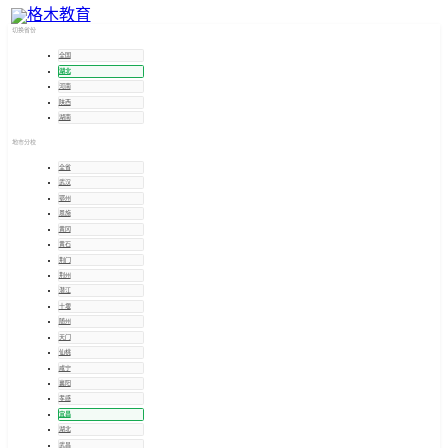
宜昌
招考信息
切换省份
全国
湖北
河南
陕西
湖南
地市分校
全省
武汉
鄂州
恩施
黄冈
黄石
荆门
荆州
潜江
十堰
随州
天门
仙桃
咸宁
襄阳
孝感
宜昌
湖北
武昌