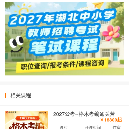
相关课程
2027公考--格木考编通关营
￥18800起
课时
开课时间
住宿