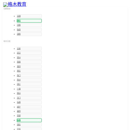
宜昌
招考信息
切换省份
全国
湖北
河南
陕西
湖南
地市分校
全省
武汉
鄂州
恩施
黄冈
黄石
荆门
荆州
潜江
十堰
随州
天门
仙桃
咸宁
襄阳
孝感
宜昌
湖北
武昌