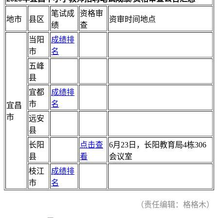
笔试成
资格审
地市
县区
资审时间地点
绩
查
当阳
成绩排
市
名
五峰
县
宜都
成绩排
市
名
宜昌
市
远安
县
长阳
点击查
6月23日，长阳教育局4栋306
县
看
会议室
枝江
成绩排
市
名
（责任编辑：格格木）