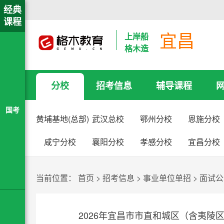
经典
课程
宜昌
上岸船
格木造
分校
招考信息
辅导课程
国考
黄埔基地(总部)
武汉总校
鄂州分校
恩施分校
咸宁分校
襄阳分校
孝感分校
宜昌分校
当前位置：
首页
>
招考信息
>
事业单位单招
>
面试公
2026年宜昌市市直和城区（含夷