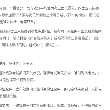
和一个最低分，取有效分平均值为考生面试得分，四舍五入精确
实际参加面试人数与岗位计划数之比等于或小于2:1的岗位，面试成
不能进入体检、考察环节。
总成绩四舍五入精确到小数点后2位。报考同一岗位的考生总成绩相同
相同时，笔试科目《综合应用能力》成绩高的考生排名靠前；《综
生面试成绩相同时，组织加试（面试）。
安排、纪律等相关要求。
通路线及考试期间天气状况，确保考试当天安全、准时到达考点。由
以免耽误面试报到时间。
份证原件（含有效期内的临时身份证原件）到指定地点报到，未携带
消面试资格。
和要求，不得穿戴有明显特征的服装、胸章、饰品等，不得影响正常