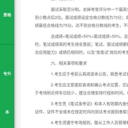
面试采取百分制。去掉考官评分中一个最高分
资格
到小数点后2位。面试成绩设定合格分数线为70分；
绩最低合格线为75分。达不到合格分数线的考生，
总成绩=笔试成绩×50%+面试成绩×50%，
时，笔试成绩高的考生排名靠前；笔试、面试成绩都
合应用能力》成绩仍相同时，以及“免笔试”岗位的考
六、相关事项和要求
1.考生应于考前认真阅读本公告，熟悉考试
专升
2.考生应注意提前查询和确认考点位置、交
于考场附近停车位较少，建议合理安排行程和时间，
3.考生凭《笔试准考证》和本人有效期内身
证件、证件不全或未在规定时间内到达考点报到者取
本
4.考生须遵守考场规则，服从工作人员管理