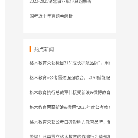
2023-2025湖北事业单位真题解析
国考近十年真题卷解析
热点新闻
格木教育荣获极目315“成长护航品牌”，用责任守护职业
格木教育×公考雷达强强联合，以AI赋能服务
格木教育执行总裁覃伟接受新浪&微博教育盛典专访
格木教育荣获新浪&微博“2025年度公考教育领导力品牌”
格木教育荣获公考口碑影响力教育品牌，董事长接受腾讯
警惕！此类冒充格木教育的诈骗行为请勿相信