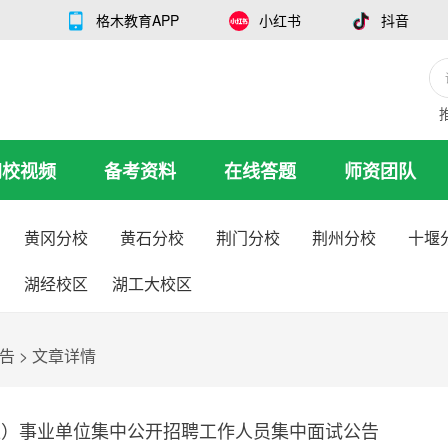
格木教育APP
小红书
抖音
网校视频
备考资料
在线答题
师资团队
黄冈分校
黄石分校
荆门分校
荆州分校
十堰
湖经校区
湖工大校区
告
>
文章详情
陵区）事业单位集中公开招聘工作人员集中面试公告